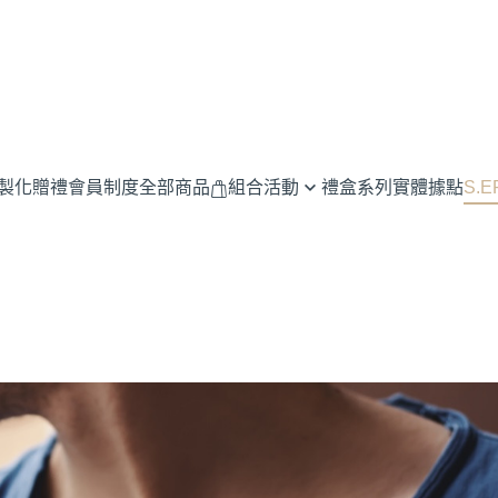
客製化贈禮
會員制度
全部商品
組合活動
禮盒系列
實體據點
S.
兩周年香水經典組-買30ML送
品牌故事與
10ML
香水知識與
香氛雙享組(周年價1999原價
品牌新聞與
3940)
根據MBT
兩周年典藏組(周年價：2,399原
香氛選擇指
價4,630)
香氛送禮
兩周年擴香組
放鬆與舒壓
優惠活動