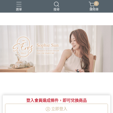
0
選單
搜尋
購物車
S.Eros香水
新品上市
香氛療癒
香水創作
香水品牌故事
登入會員達成條件，即可兌換商品
立即登入