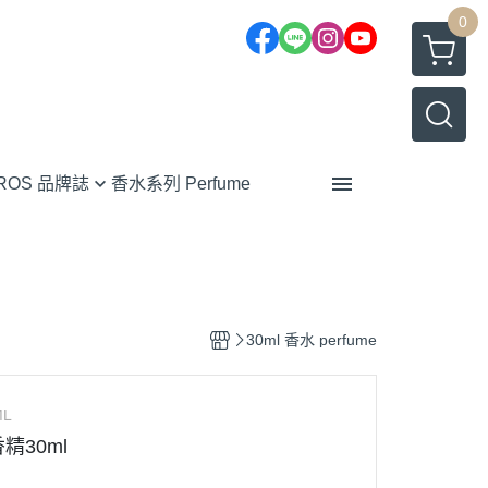
0
EROS 品牌誌
香水系列 Perfume
靈感
教育
限時優惠
活動
I類型選擇香水
30ml 香水 perfume
南
ML
香精30ml