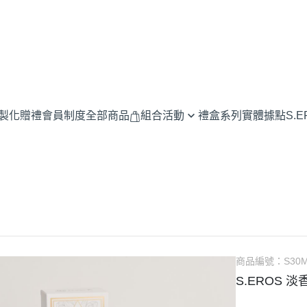
客製化贈禮
會員制度
全部商品
組合活動
禮盒系列
實體據點
S.
兩周年香水經典組-買30ML送
品牌故事與
10ML
香水知識與
香氛雙享組(周年價1999原價
品牌新聞與
3940)
根據MBT
兩周年典藏組(周年價：2,399原
香氛選擇指
價4,630)
香氛送禮
商品編號：
S30
兩周年擴香組
S.EROS 淡
放鬆與舒壓
優惠活動