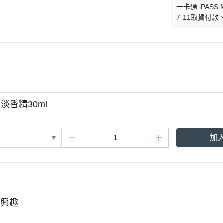
一卡通 iPASS 
7-11取貨付款
情
S 淡香精30ml
加
有興趣