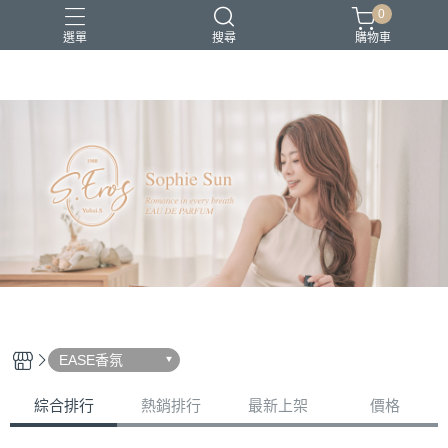
0
選單
搜尋
購物車
S.Eros香水
新品上市
香氛療癒
香水創作
香水品牌故事
EASE香氛
綜合排行
熱銷排行
最新上架
價格